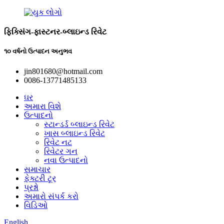
ફિક્સિંગ-ફાસ્ટનર-બ્લાઇન્ડ રિવેટ
૧૦ વર્ષનો ઉત્પાદન અનુભવ
jin801680@hotmail.com
0086-13771485133
ઘર
અમારા વિશે
ઉત્પાદનો
સ્ટાન્ડર્ડ બ્લાઇન્ડ રિવેટ
ખાસ બ્લાઇન્ડ રિવેટ
રિવેટ નટ
રિવેટર ગન
નવા ઉત્પાદનો
સમાચાર
ફેક્ટરી ટૂર
પ્રશ્નો
અમારો સંપર્ક કરો
વિડિઓ
English