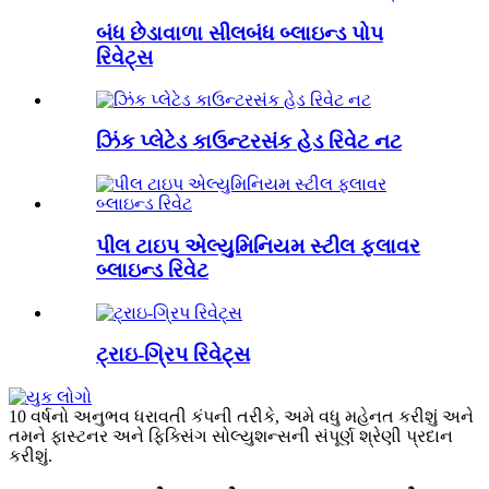
બંધ છેડાવાળા સીલબંધ બ્લાઇન્ડ પોપ
રિવેટ્સ
ઝિંક પ્લેટેડ કાઉન્ટરસંક હેડ રિવેટ નટ
પીલ ટાઇપ એલ્યુમિનિયમ સ્ટીલ ફ્લાવર
બ્લાઇન્ડ રિવેટ
ટ્રાઇ-ગ્રિપ રિવેટ્સ
10 વર્ષનો અનુભવ ધરાવતી કંપની તરીકે, અમે વધુ મહેનત કરીશું અને
તમને ફાસ્ટનર અને ફિક્સિંગ સોલ્યુશન્સની સંપૂર્ણ શ્રેણી પ્રદાન
કરીશું.