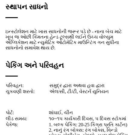
સ્થાપન સાધનો
ઇન્સ્ટોલેશન માટે ખાસ સાધનોની જરૂર પડે છે - નાના બેચ માટે
ખૂબ જ ઓછી કિંમતના હેન્ડ ટૂલ્સથી લઈને ઉચ્ચ વોલ્યુમ
એપ્લિકેશન માટે ન્યુમેટિક ઓટોમેટિક માઉન્ટિંગ ગન સુધીના
સાધનોનો સમાવેશ થાય છે.
પેકિંગ અને પરિવહન
પરિવહન:
સમુદ્ર દ્વારા અથવા હવા દ્વારા
ચુકવણી શરતો:
એલ/સી, ટી/ટી, વેસ્ટર્ન યુનિયન
પોર્ટ:
શાંઘાઈ, ચીન
લીડ સમય:
૧૦~૧૫ કાર્યકારી દિવસ, ૫ દિવસ સ્ટોકમાં
પેકેજ:
1. બલ્ક પેકિંગ: 20-25 કિગ્રા પ્રતિ કાર્ટન)
2. નાનું રંગ બોક્સ: રંગ બોક્સ, વિન્ડો