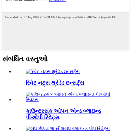
સંબંધિત વસ્તુઓ
રિવેટ નટ્સ થ્રેડેડ ઇન્સર્ટ્સ
કાઉન્ટરસંક ઓપન એન્ડ બ્લાઇન્ડ
પીઓપી રિવેટ્સ