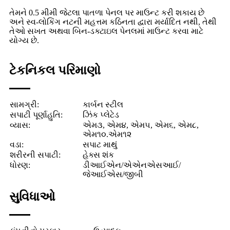
તેમને 0.5 મીમી જેટલા પાતળા પેનલ પર માઉન્ટ કરી શકાય છે
અને સ્વ-લોકિંગ નટની મહત્તમ કઠિનતા દ્વારા મર્યાદિત નથી, તેથી
તેઓ સખત અથવા બિન-ડક્ટાઇલ પેનલમાં માઉન્ટ કરવા માટે
યોગ્ય છે.
ટેકનિકલ પરિમાણો
સામગ્રી:
કાર્બન સ્ટીલ
સપાટી પૂર્ણાહુતિ:
ઝિંક પ્લેટેડ
વ્યાસ:
એમ૩, એમ૪, એમ૫, એમ૬, એમ૮,
એમ૧૦.એમ૧૨
વડા:
સપાટ માથું
શરીરની સપાટી:
હેક્સ શંક
ધોરણ:
ડીઆઈએન/એએનએસઆઈ/
જેઆઈએસ/જીબી
સુવિધાઓ