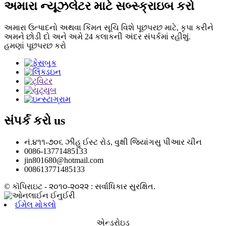
અમારા ન્યૂઝલેટર માટે સબ્સ્ક્રાઇબ કરો
અમારા ઉત્પાદનો અથવા કિંમત સૂચિ વિશે પૂછપરછ માટે, કૃપા કરીને
અમને છોડી દો અને અમે 24 કલાકની અંદર સંપર્કમાં રહીશું.
હમણાં પૂછપરછ કરો
સંપર્ક કરો
us
નં.૪૧૧-૭૦૬ ઝીહુ ઈસ્ટ રોડ, વુક્ષી જિયાંગસુ પીઆર ચીન
0086-13771485133
jin801680@hotmail.com
008613771485133
© કૉપિરાઇટ - ૨૦૧૦-૨૦૨૨ : સર્વાધિકાર સુરક્ષિત.
ઈમેલ મોકલો
એન્ડ્રોઇડ