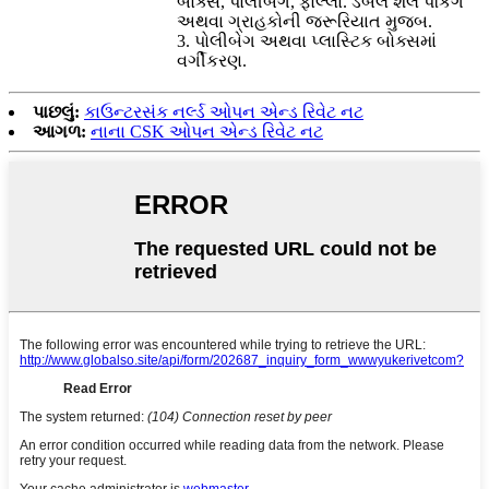
બોક્સ, પોલીબેગ, ફોલ્લો. ડબલ શેલ પેકિંગ
અથવા ગ્રાહકોની જરૂરિયાત મુજબ.
3. પોલીબેગ અથવા પ્લાસ્ટિક બોક્સમાં
વર્ગીકરણ.
પાછલું:
કાઉન્ટરસંક નર્લ્ડ ઓપન એન્ડ રિવેટ નટ
આગળ:
નાના CSK ઓપન એન્ડ રિવેટ નટ