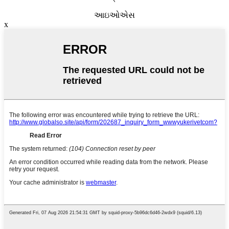
આઇઓએસ
x