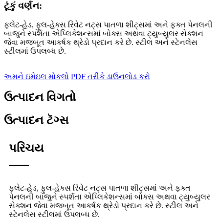
ટૂંકું વર્ણન:
ફ્લેટ-હેડ, ફુલ-હેક્સ રિવેટ નટ્સ પાતળા શીટ્સમાં અને ફક્ત પેનલની
બાજુને સ્પર્શતા એપ્લિકેશન્સમાં બોક્સ અથવા ટ્યુબ્યુલર સેક્શન
જેવા મજબૂત આકર્ષક થ્રેડો પ્રદાન કરે છે. સ્ટીલ અને સ્ટેનલેસ
સ્ટીલમાં ઉપલબ્ધ છે.
અમને ઇમેઇલ મોકલો
PDF તરીકે ડાઉનલોડ કરો
ઉત્પાદન વિગતો
ઉત્પાદન ટૅગ્સ
પરિચય
ફ્લેટ-હેડ, ફુલ-હેક્સ રિવેટ નટ્સ પાતળા શીટ્સમાં અને ફક્ત
પેનલની બાજુને સ્પર્શતા એપ્લિકેશન્સમાં બોક્સ અથવા ટ્યુબ્યુલર
સેક્શન જેવા મજબૂત આકર્ષક થ્રેડો પ્રદાન કરે છે. સ્ટીલ અને
સ્ટેનલેસ સ્ટીલમાં ઉપલબ્ધ છે.