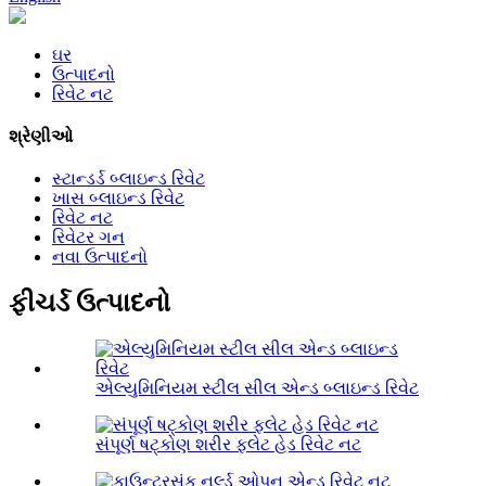
ઘર
ઉત્પાદનો
રિવેટ નટ
શ્રેણીઓ
સ્ટાન્ડર્ડ બ્લાઇન્ડ રિવેટ
ખાસ બ્લાઇન્ડ રિવેટ
રિવેટ નટ
રિવેટર ગન
નવા ઉત્પાદનો
ફીચર્ડ ઉત્પાદનો
એલ્યુમિનિયમ સ્ટીલ સીલ એન્ડ બ્લાઇન્ડ રિવેટ
સંપૂર્ણ ષટ્કોણ શરીર ફ્લેટ હેડ રિવેટ નટ