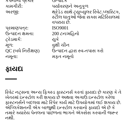
કંપનીનો પ્રકાર
ઉત્પાદક
કામગીરી:
પર્યાવરણને અનુકૂળ
અરજી:
થ્રેડેડ સાથે ટ્યુબ્યુલર રિવેટ.
પ્લાસ્ટિક,
સ્ટીલ ધાતુઓ જેવા સક્સ મટિરિયલમાં
વપરાય છે.
પ્રમાણપત્ર:
ISO9001
ઉત્પાદન ક્ષમતા:
200 ટન/મહિનો
ટ્રેડમાર્ક:
યુકે
મૂળ:
વુક્ષી ચીન
QC (બધે નિરીક્ષણ)
ઉત્પાદન દ્વારા સ્વ-તપાસ કરો
નમૂના:
મફત નમૂનો
ફાયદા
રિવેટ નટ્સના અન્ય ફિક્સ્ડ ફાસ્ટનર્સ કરતાં ફાયદા છે કારણ કે તે
ખેતરમાં ઇન્સ્ટોલ કરી શકાય છે અથવા અગાઉ ઇન્સ્ટોલ કરેલા
ફાસ્ટનર્સને બદલવા માટે રિપેર કાર્ય માટે ઉપયોગમાં લઈ શકાય છે.
એપ્લિકેશનની એક બાજુથી ઇન્સ્ટોલ કરવાનો ફાયદો એ છે કે
તમારે ક્યારેય પેનલના પાછળના ભાગને ઍક્સેસ કરવાની જરૂર
નથી.