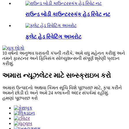
રાઉન્ડ બોડી કાઉન્ટરસ્કંક હેડ રિવેટ નટ
ફ્લેટ હેડ રિવેટિંગ અખરોટ
10 વર્ષનો અનુભવ ધરાવતી કંપની તરીકે, અમે વધુ મહેનત કરીશું અને
તમને ફાસ્ટનર અને ફિક્સિંગ સોલ્યુશન્સની સંપૂર્ણ શ્રેણી પ્રદાન
કરીશું.
અમારા ન્યૂઝલેટર માટે સબ્સ્ક્રાઇબ કરો
અમારા ઉત્પાદનો અથવા કિંમત સૂચિ વિશે પૂછપરછ માટે, કૃપા કરીને
અમને છોડી દો અને અમે 24 કલાકની અંદર સંપર્કમાં રહીશું.
હમણાં પૂછપરછ કરો