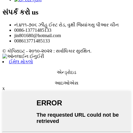
સંપર્ક કરો
us
નં.૪૧૧-૭૦૬ ઝીહુ ઈસ્ટ રોડ, વુક્ષી જિયાંગસુ પીઆર ચીન
0086-13771485133
jin801680@hotmail.com
008613771485133
© કૉપિરાઇટ - ૨૦૧૦-૨૦૨૨ : સર્વાધિકાર સુરક્ષિત.
ઈમેલ મોકલો
એન્ડ્રોઇડ
આઇઓએસ
x