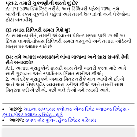
પ્રશ્ન 2. તમારી ચુકવણીની શરતો શું છે?
A: T/T 30% ડિપોઝિટ તરીકે, અને ડિલિવરી પહેલાં 70%. તમે
બાકીની રકમ ચૂકવો તે પહેલાં અમે તમને ઉત્પાદનો અને પેકેજોના
ફોટા બતાવીશું.
Q3 તમારા ડિલિવરી સમય વિશે શું?
A: સામાન્ય રીતે, તમારી એડવાન્સ પેમેન્ટ મળ્યા પછી 25 થી 50
દિવસ લાગશે.ચોક્કસ ડિલિવરી સમય વસ્તુઓ અને તમારા ઓર્ડરની
માત્રા પર આધાર રાખે છે.
Q4: તમે અમારા વ્યવસાયને લાંબા ગાળાના અને સારા સંબંધો કેવી
રીતે બનાવશો?
A:1. અમારા ગ્રાહકોને ફાયદો થાય તેની ખાતરી કરવા માટે અમે
સારી ગુણવત્તા અને સ્પર્ધાત્મક કિંમત રાખીએ છીએ;
2. અમે દરેક ગ્રાહકને અમારા મિત્ર તરીકે માન આપીએ છીએ
અને અમે નિષ્ઠાપૂર્વક વ્યવસાય કરીએ છીએ અને તેમની સાથે
મિત્રતા કરીએ છીએ, પછી ભલે તેઓ ગમે ત્યાંથી આવે.
પાછલું:
ચાઇના સપ્લાયર ક્લોઝ્ડ એન્ડ રિવેટ બ્લાઇન્ડ રિવેટ્સ -
ટ્રાઇ-ફોલ્ડ બ્લાઇન્ડ રિવેટ - યુકે
આગળ:
ડબલ કોર પુલિંગ હેન્ડ રિવેટર પરિચય