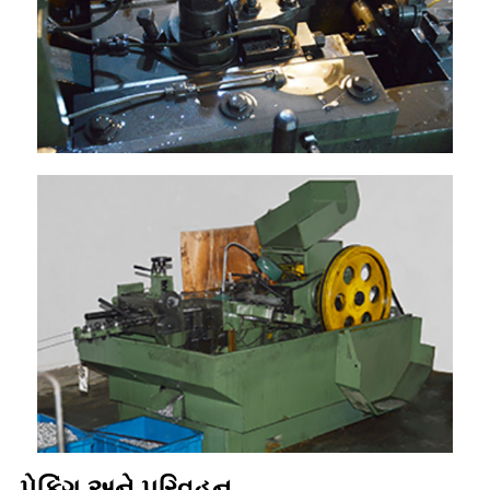
પેકિંગ અને પરિવહન