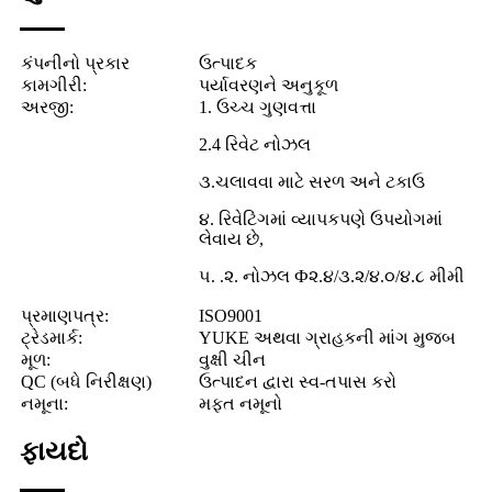
કંપનીનો પ્રકાર
ઉત્પાદક
કામગીરી:
પર્યાવરણને અનુકૂળ
અરજી:
1. ઉચ્ચ ગુણવત્તા
2.
4 રિવેટ નોઝલ
૩.
ચલાવવા માટે સરળ અને ટકાઉ
૪. રિવેટિંગમાં વ્યાપકપણે ઉપયોગમાં
લેવાય છે,
૫. .૨. નોઝલ Ф૨.૪/૩.૨/૪.૦/૪.૮ મીમી
પ્રમાણપત્ર:
ISO9001
ટ્રેડમાર્ક:
YUKE અથવા ગ્રાહકની માંગ મુજબ
મૂળ:
વુક્ષી ચીન
QC (બધે નિરીક્ષણ)
ઉત્પાદન દ્વારા સ્વ-તપાસ કરો
નમૂના:
મફત નમૂનો
ફાયદો