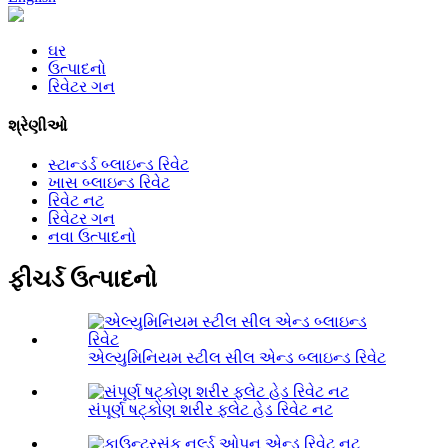
ઘર
ઉત્પાદનો
રિવેટર ગન
શ્રેણીઓ
સ્ટાન્ડર્ડ બ્લાઇન્ડ રિવેટ
ખાસ બ્લાઇન્ડ રિવેટ
રિવેટ નટ
રિવેટર ગન
નવા ઉત્પાદનો
ફીચર્ડ ઉત્પાદનો
એલ્યુમિનિયમ સ્ટીલ સીલ એન્ડ બ્લાઇન્ડ રિવેટ
સંપૂર્ણ ષટ્કોણ શરીર ફ્લેટ હેડ રિવેટ નટ