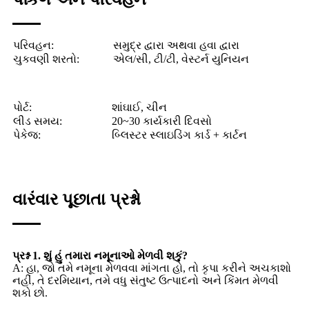
પરિવહન:
સમુદ્ર દ્વારા અથવા હવા દ્વારા
ચુકવણી શરતો:
એલ/સી, ટી/ટી, વેસ્ટર્ન યુનિયન
પોર્ટ:
શાંઘાઈ, ચીન
લીડ સમય:
20~30 કાર્યકારી દિવસો
પેકેજ:
બ્લિસ્ટર સ્લાઇડિંગ કાર્ડ + કાર્ટન
વારંવાર પૂછાતા પ્રશ્નો
પ્રશ્ન 1. શું હું તમારા નમૂનાઓ મેળવી શકું?
A: હા, જો તમે નમૂના મેળવવા માંગતા હો, તો કૃપા કરીને અચકાશો
નહીં, તે દરમિયાન, તમે વધુ સંતુષ્ટ ઉત્પાદનો અને કિંમત મેળવી
શકો છો.