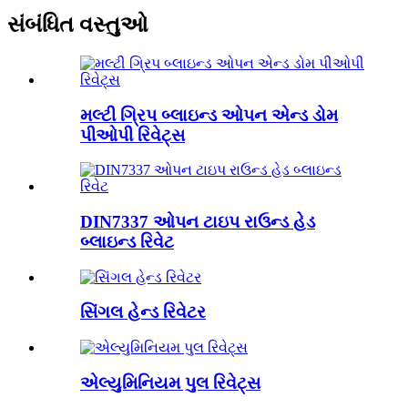
સંબંધિત વસ્તુઓ
મલ્ટી ગ્રિપ બ્લાઇન્ડ ઓપન એન્ડ ડોમ
પીઓપી રિવેટ્સ
DIN7337 ઓપન ટાઇપ રાઉન્ડ હેડ
બ્લાઇન્ડ રિવેટ
સિંગલ હેન્ડ રિવેટર
એલ્યુમિનિયમ પુલ રિવેટ્સ