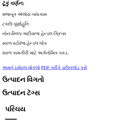
ટૂંકું વર્ણન:
મજબૂત એલોય બાંધકામ
ટકાઉ પૂર્ણાહુતિ
નોન-સ્લિપ ગાદીવાળા હેન્ડલ ગ્રિપ્સ
સરળ સ્ટોરેજ હેન્ડલ લોક
સરળ કામગીરી માટે અર્ગનોમિક પકડ.
અમને ઇમેઇલ મોકલો
PDF તરીકે ડાઉનલોડ કરો
ઉત્પાદન વિગતો
ઉત્પાદન ટૅગ્સ
પરિચય