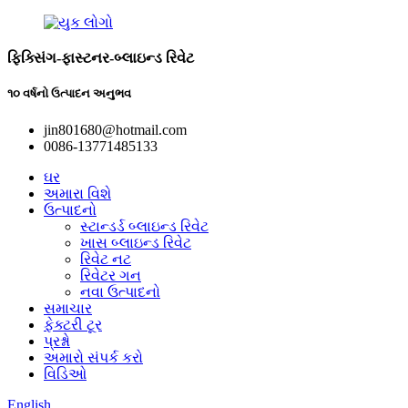
ફિક્સિંગ-ફાસ્ટનર-બ્લાઇન્ડ રિવેટ
૧૦ વર્ષનો ઉત્પાદન અનુભવ
jin801680@hotmail.com
0086-13771485133
ઘર
અમારા વિશે
ઉત્પાદનો
સ્ટાન્ડર્ડ બ્લાઇન્ડ રિવેટ
ખાસ બ્લાઇન્ડ રિવેટ
રિવેટ નટ
રિવેટર ગન
નવા ઉત્પાદનો
સમાચાર
ફેક્ટરી ટૂર
પ્રશ્નો
અમારો સંપર્ક કરો
વિડિઓ
English