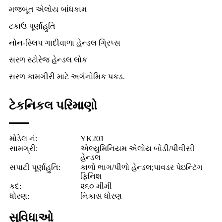
મજબૂત એલોય બાંધકામ
ટકાઉ પૂર્ણાહુતિ
નોન-સ્લિપ ગાદીવાળા હેન્ડલ ગ્રિપ્સ
સરળ સ્ટોરેજ હેન્ડલ લોક
સરળ કામગીરી માટે અર્ગનોમિક પકડ.
ટેકનિકલ પરિમાણો
મોડેલ નં:
YK201
સામગ્રી:
એલ્યુમિનિયમ એલોય બોડી/પીવીસી
હેન્ડલ
સપાટી પૂર્ણાહુતિ:
કાળો ભાગ/પીળો હેન્ડલ;
પાવડર પેઇન્ટિંગ
ફિનિશ
કદ:
૨૬૦ મીમી
ધોરણ:
નિકાસ ધોરણ
સુવિધાઓ