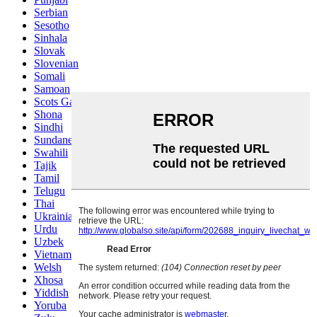
Serbian
Sesotho
Sinhala
Slovak
Slovenian
Somali
Samoan
Scots Gaelic
Shona
Sindhi
Sundanese
Swahili
Tajik
Tamil
Telugu
Thai
Ukrainian
Urdu
Uzbek
Vietnamese
Welsh
Xhosa
Yiddish
Yoruba