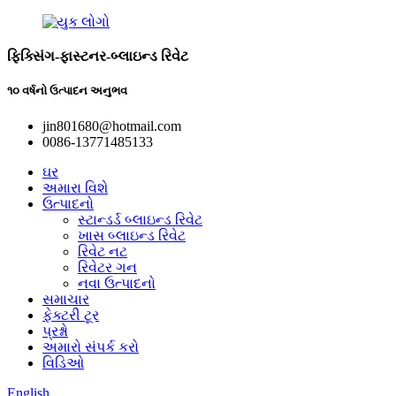
ફિક્સિંગ-ફાસ્ટનર-બ્લાઇન્ડ રિવેટ
૧૦ વર્ષનો ઉત્પાદન અનુભવ
jin801680@hotmail.com
0086-13771485133
ઘર
અમારા વિશે
ઉત્પાદનો
સ્ટાન્ડર્ડ બ્લાઇન્ડ રિવેટ
ખાસ બ્લાઇન્ડ રિવેટ
રિવેટ નટ
રિવેટર ગન
નવા ઉત્પાદનો
સમાચાર
ફેક્ટરી ટૂર
પ્રશ્નો
અમારો સંપર્ક કરો
વિડિઓ
English