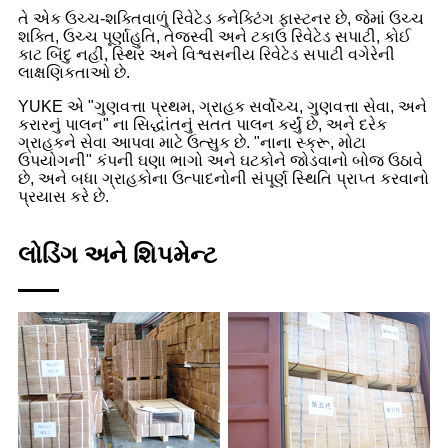
તે એક ઉચ્ચ-શક્તિવાળું રિવેટેડ કનેક્ટિંગ ફાસ્ટનર છે, જેમાં ઉચ્ચ
શક્તિ, ઉચ્ચ પૂર્ણાહુતિ, તેજસ્વી અને ટકાઉ રિવેટેડ સપાટી, કોઈ
કાટ બિંદુ નહીં, સ્થિર અને વિશ્વસનીય રિવેટેડ સપાટી વગેરેની
લાક્ષણિકતાઓ છે.
YUKE એ "ગુણવત્તા પ્રથમ, ગ્રાહક સર્વોચ્ચ, ગુણવત્તા સેવા, અને
કરારનું પાલન" ના સિદ્ધાંતનું સતત પાલન કર્યું છે, અને દરેક
ગ્રાહકને સેવા આપવા માટે ઉત્સુક છે. "નાના સ્ક્રૂ, મોટા
ઉપયોગની" કંપની ઘણા ભાગો અને ઘટકોને જોડવાનો બોજ ઉઠાવે
છે, અને બધા ગ્રાહકોના ઉત્પાદનોની સંપૂર્ણ સ્થિતિ પ્રાપ્ત કરવાનો
પ્રયાસ કરે છે.
લોડિંગ અને શિપમેન્ટ