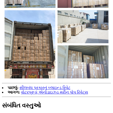
પાછલું:
સીલબંધ પ્રકારનું બ્લાઇન્ડ રિવેટ
આગળ:
વોટરપ્રૂફ એનોડાઇઝ્ડ મરીન પોપ રિવેટ્સ
સંબંધિત વસ્તુઓ