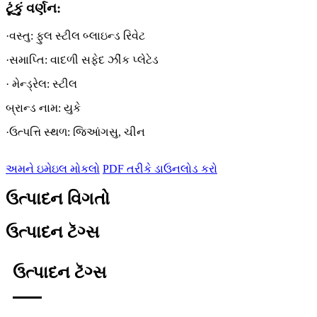
ટૂંકું વર્ણન:
·વસ્તુ: ફુલ સ્ટીલ બ્લાઇન્ડ રિવેટ
·સમાપ્તિ: વાદળી સફેદ ઝીંક પ્લેટેડ
· મેન્ડ્રેલ: સ્ટીલ
બ્રાન્ડ નામ: યુકે
·ઉત્પત્તિ સ્થળ: જિઆંગસુ, ચીન
અમને ઇમેઇલ મોકલો
PDF તરીકે ડાઉનલોડ કરો
ઉત્પાદન વિગતો
ઉત્પાદન ટૅગ્સ
ઉત્પાદન ટૅગ્સ