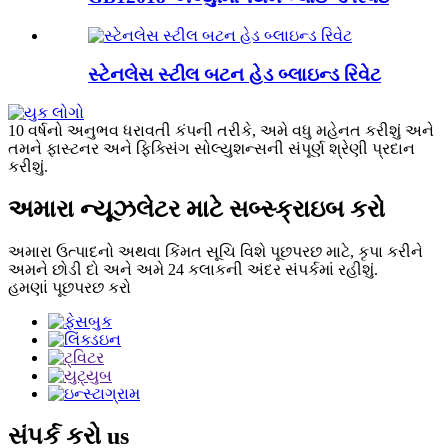
સ્ટેનલેસ સ્ટીલ બટન હેડ બ્લાઇન્ડ રિવેટ
10 વર્ષનો અનુભવ ધરાવતી કંપની તરીકે, અમે વધુ મહેનત કરીશું અને
તમને ફાસ્ટનર અને ફિક્સિંગ સોલ્યુશન્સની સંપૂર્ણ શ્રેણી પ્રદાન
કરીશું.
અમારા ન્યૂઝલેટર માટે સબ્સ્ક્રાઇબ કરો
અમારા ઉત્પાદનો અથવા કિંમત સૂચિ વિશે પૂછપરછ માટે, કૃપા કરીને
અમને છોડી દો અને અમે 24 કલાકની અંદર સંપર્કમાં રહીશું.
હમણાં પૂછપરછ કરો
સંપર્ક કરો
us