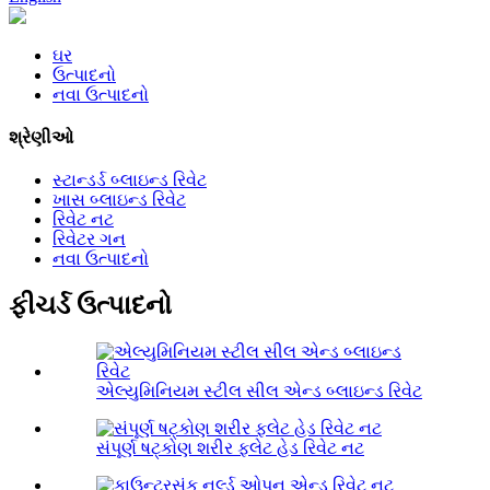
ઘર
ઉત્પાદનો
નવા ઉત્પાદનો
શ્રેણીઓ
સ્ટાન્ડર્ડ બ્લાઇન્ડ રિવેટ
ખાસ બ્લાઇન્ડ રિવેટ
રિવેટ નટ
રિવેટર ગન
નવા ઉત્પાદનો
ફીચર્ડ ઉત્પાદનો
એલ્યુમિનિયમ સ્ટીલ સીલ એન્ડ બ્લાઇન્ડ રિવેટ
સંપૂર્ણ ષટ્કોણ શરીર ફ્લેટ હેડ રિવેટ નટ