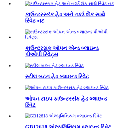
કાઉન્ટરસ્કંક હેડ અને નર્લ્ડ શેંક સાથે
રિવેટ નટ
કાઉન્ટરસંક ઓપન એન્ડ બ્લાઇન્ડ
પીઓપી રિવેટ્સ
સ્ટીલ બટન હેડ બ્લાઇન્ડ રિવેટ
ઓપન ટાઇપ કાઉન્ટરસંક હેડ બ્લાઇન્ડ
રિવેટ
GB12618 એલ્યુમિનિયમ બ્લાઇન્ડ રિવેટ