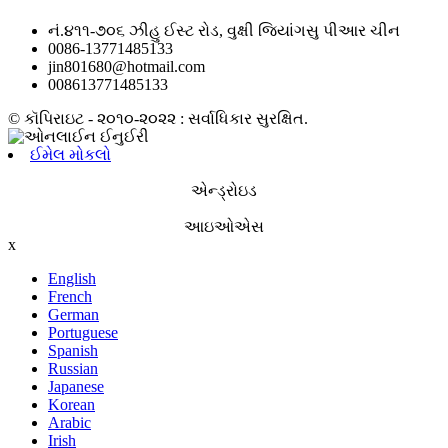
નં.૪૧૧-૭૦૬ ઝીહુ ઈસ્ટ રોડ, વુક્ષી જિયાંગસુ પીઆર ચીન
0086-13771485133
jin801680@hotmail.com
008613771485133
© કૉપિરાઇટ - ૨૦૧૦-૨૦૨૨ : સર્વાધિકાર સુરક્ષિત.
ઈમેલ મોકલો
એન્ડ્રોઇડ
આઇઓએસ
x
English
French
German
Portuguese
Spanish
Russian
Japanese
Korean
Arabic
Irish